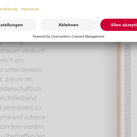
ht, bringen wir
klang.
t ein immenser
genbringen.
rtrauen verdient
rlich ein
n unter Beweis
t, die wir im
eidenschaftlich
gleichbleibend
el permanent zu
erne und externe
 sondern werden
zu übertreffenden