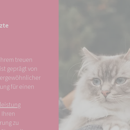
tzte
 Ihrem treuen
ist geprägt von
ßergewöhnlicher
ung für einen
leistung
 Ihren
ärung zu