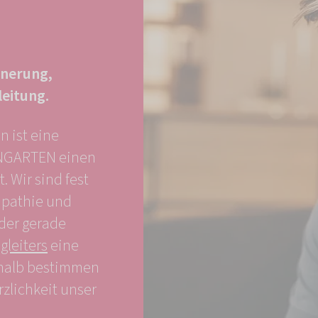
nnerung,
leitung.
 ist eine
ENGARTEN einen
 Wir sind fest
mpathie und
nder gerade
gleiters
eine
eshalb bestimmen
rzlichkeit unser