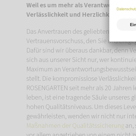
Weil es um mehr als Verantwortung ge
Verlässlichkeit und Herzlichkeit in Ein
Das Anvertrauen des geliebten Tieres is
Vertrauensvorschuss, den Sie uns entge
Dafür sind wir überaus dankbar, denn Ve
sich aus unserer Sicht nur, wer kontinuie
Maximum an Verantwortungsbewusstsei
stellt. Die kompromisslose Verlässlichkei
ROSENGARTEN seit mehr als 20 Jahren l
leben, ist eine tragende Säule unseres 
hohen Qualitätsniveaus. Um dieses Lev
gewährleisten, wenden wir nicht nur int
Maßnahmen der Qualitätssicherung
an,
vor allem angetrieben von einem nicht 