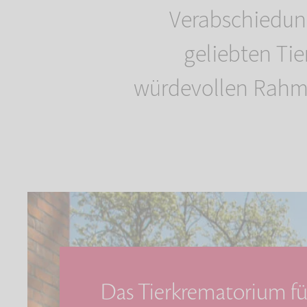
Verabschiedung
geliebten Tie
würdevollen Rahmen
Das Tierkrematorium fü