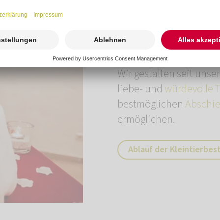
Die Einzelkremie
Wir gestalten seit uns
liebe- und
würdevolle 
bestmöglichen
Abschie
ermöglichen.
Ablauf der Kleintierbes