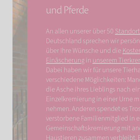
und Pferde
An allen unserer über 50
Standor
Deutschland sprechen wir persön
über Ihre Wünsche und die
Koste
Einäscherung
in
unserem Tierkr
Dabei haben wir für unsere Tierh
verschiedene Möglichkeiten: Ma
die Asche ihres Lieblings nach ei
Einzelkremierung in einer Urne m
nehmen. Anderen spendet es Tros
verstorbene Familienmitglied in e
Gemeinschaftskremierung mit an
Haustieren zusammen verbleibt.