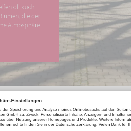
lfen oft auch
Blumen, die der
hme Atmosphäre