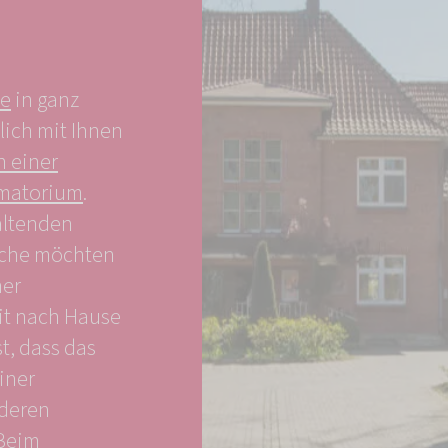
te
in ganz
lich mit Ihnen
n einer
ematorium
.
altenden
nche möchten
ner
it nach Hause
t, dass das
iner
deren
 Beim