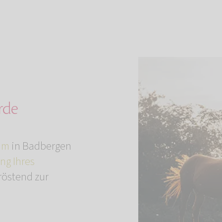
rde
um
in Badbergen
ng Ihres
röstend zur