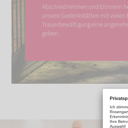
Abschiednehmen und Erinnern he
unsere Gedenkstätten mit vielen 
Trauerbewältigung eine angene
geben.