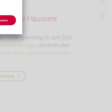
rung für Haustiere
erer Firmengründung im Jahr 2002
Tierbestattungen
, die Ihnen den
d von Ihrem geliebten Haustier
tattung