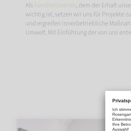
Als
Familienbetrieb
, dem der Erhalt uns
Pfote“ verankern wi
wichtig ist, setzen wir uns für Projekte
Nachhaltigkeitsgedanken und setzen ein 
und ergreifen innerbetriebliche Maßn
Umwelt. Mit Einführung der von uns en