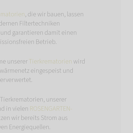
ematorien
, die wir bauen, lassen
dernen Filtertechniken
 und garantieren damit einen
ssionsfreien Betrieb.
me unserer
Tierkrematorien
wird
nwärmenetz eingespeist und
erverwertet.
 Tierkrematorien, unserer
nd in vielen
ROSENGARTEN-
zen wir bereits Strom aus
ven Energiequellen.