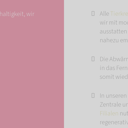
Alle
Tierkr
altigkeit, wir
wir mit mo
ausstatten
nahezu emi
Die Abwär
in das Fer
somit wied
In unseren
Zentrale u
Filialen
nut
regenerati