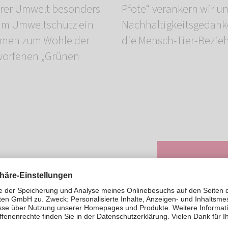
erer Umwelt besonders
r unseren umfassenden
 zum Umweltschutz ein
wichtiges Zeichen für
ahmen zum Wohle der
die Mensch-Tier-Bezie
tworfenen „Grünen