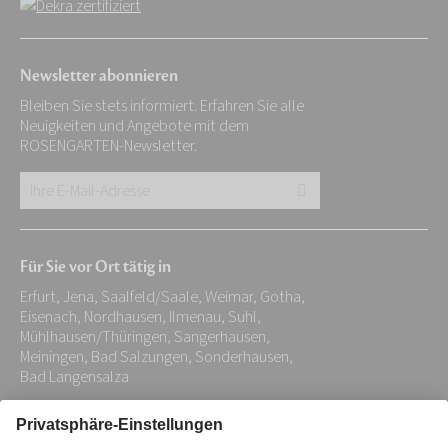
Newsletter abonnieren
Bleiben Sie stets informiert. Erfahren Sie alle
Neuigkeiten und Angebote mit dem
ROSENGARTEN-Newsletter.
Ihre
E-
Mail-
Für Sie vor Ort tätig in
Adresse:
Erfurt, Jena, Saalfeld/Saale, Weimar, Gotha,
*
Eisenach, Nordhausen, Ilmenau, Suhl,
Mühlhausen/Thüringen, Sangerhausen,
Meiningen, Bad Salzungen, Sonderhausen,
Bad Langensalza
Impressum
Datenschutz
Stiftung