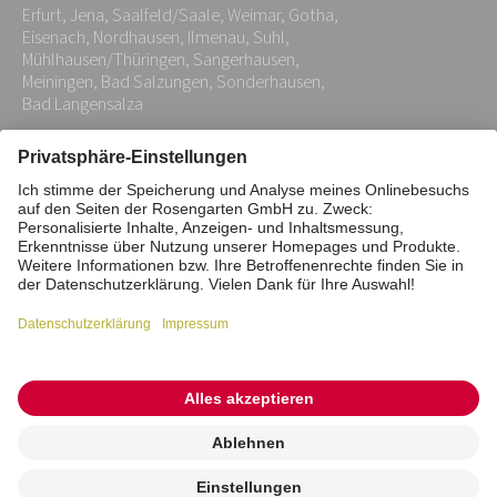
Erfurt, Jena, Saalfeld/Saale, Weimar, Gotha,
*
Eisenach, Nordhausen, Ilmenau, Suhl,
Mühlhausen/Thüringen, Sangerhausen,
Meiningen, Bad Salzungen, Sonderhausen,
Bad Langensalza
Impressum
Datenschutz
Stiftung
Interne Meldestelle
Zahlungsmittel
Vertrag widerrufen
Barrierefreiheitserklärung
Cookie/Tracking-Einstellungen
© 2026 ROSENGARTEN-Tierbestattung