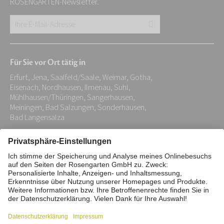
ROSENGARTEN-Newsletter.
Ihre
E-
Mail-
Für Sie vor Ort tätig in
Adresse:
Erfurt, Jena, Saalfeld/Saale, Weimar, Gotha,
*
Eisenach, Nordhausen, Ilmenau, Suhl,
Mühlhausen/Thüringen, Sangerhausen,
Meiningen, Bad Salzungen, Sonderhausen,
Bad Langensalza
Impressum
Datenschutz
Stiftung
Interne Meldestelle
Zahlungsmittel
Vertrag widerrufen
Barrierefreiheitserklärung
Cookie/Tracking-Einstellungen