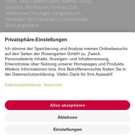
Erfurt, Jena, Saalfeld/Saale, Weimar, Gotha,
*
Eisenach, Nordhausen, Ilmenau, Suhl,
Mühlhausen/Thüringen, Sangerhausen,
Meiningen, Bad Salzungen, Sonderhausen,
Bad Langensalza
Impressum
Datenschutz
Stiftung
Interne Meldestelle
Zahlungsmittel
Vertrag widerrufen
Barrierefreiheitserklärung
Cookie/Tracking-Einstellungen
© 2026 ROSENGARTEN-Tierbestattung