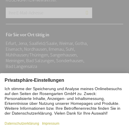
ROSENGARTEN-Newsletter.
Ihre
E-
Mail-
Für Sie vor Ort tätig in
Adresse:
Erfurt, Jena, Saalfeld/Saale, Weimar, Gotha,
*
Eisenach, Nordhausen, Ilmenau, Suhl,
Mühlhausen/Thüringen, Sangerhausen,
Meiningen, Bad Salzungen, Sonderhausen,
Bad Langensalza
Impressum
Datenschutz
Stiftung
Interne Meldestelle
Zahlungsmittel
Vertrag widerrufen
Barrierefreiheitserklärung
Cookie/Tracking-Einstellungen