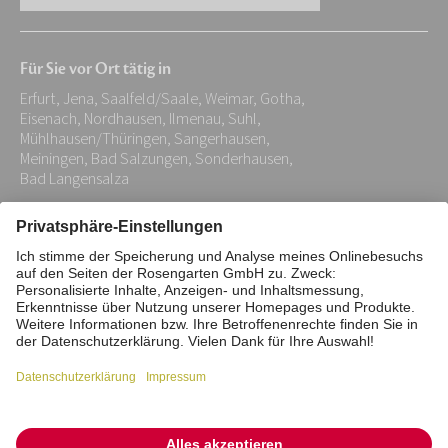
E-
Mail-
Für Sie vor Ort tätig in
Adresse:
Erfurt, Jena, Saalfeld/Saale, Weimar, Gotha,
*
Eisenach, Nordhausen, Ilmenau, Suhl,
Mühlhausen/Thüringen, Sangerhausen,
Meiningen, Bad Salzungen, Sonderhausen,
Bad Langensalza
Impressum
Datenschutz
Stiftung
Interne Meldestelle
Zahlungsmittel
Vertrag widerrufen
Barrierefreiheitserklärung
Cookie/Tracking-Einstellungen