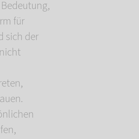
r Bedeutung,
rm für
d sich der
nicht
reten,
auen.
önlichen
fen,