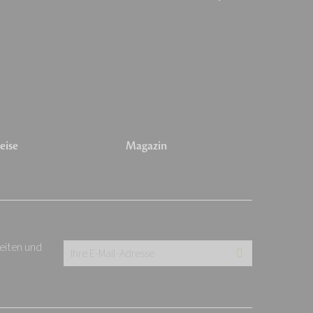
eise
Magazin
keiten und
Ihre
E-
Mail-