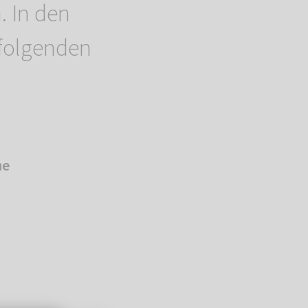
. In den
 folgenden
he