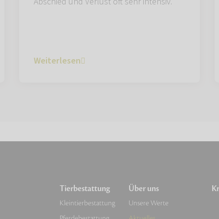
Abschied und Verlust oft sehr intensiv.
Weiterlesen
Tierbestattung
Über uns
Kr
Kleintierbestattung
Unsere Werte
Pferdebestattung
Aktuelles